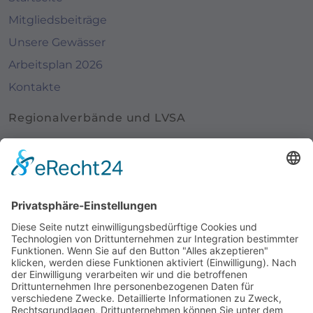
Mitgliedsbeiträge
Unsere Gewässer
Arbeitsplan 2026
Kontakte
Regionalverbände und LVSA
Landesverband Sächsicher Angler e. V.
Anglerverband "Elbflorenz" Dresden e. V.
Anglerverband Leipzig e. V.
Anglerverband Südsachsen Mulde/Elster e. V.
Login für Redakteure
Interessante Links
Alle Vereine im Überblick