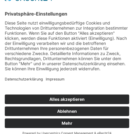
Webseite:
Angelatlas Sachsen
Kontakte
Impressum
Datenschutz
Cookie-Einstellungen
@ Landesverband Sächsischer Angler e. V.
erstellt von
FIZ soft, Axel Hempelt
, umgesetzt mit
TYPO3 CMS