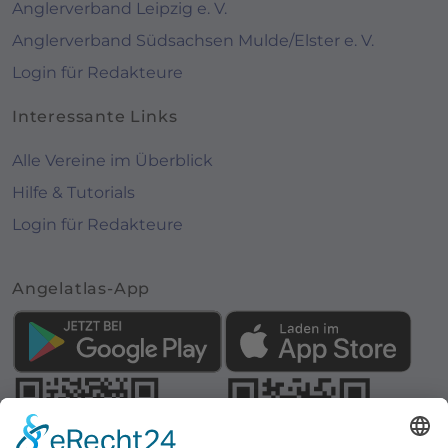
Anglerverband Leipzig e. V.
Anglerverband Südsachsen Mulde/Elster e. V.
Login für Redakteure
Interessante Links
Alle Vereine im Überblick
Hilfe & Tutorials
Login für Redakteure
Angelatlas-App