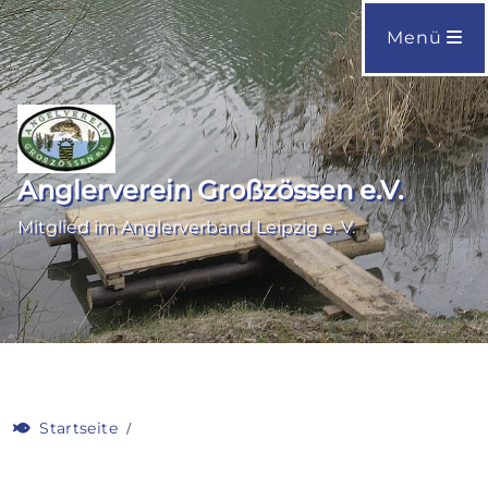
Menü
Anglerverein Großzössen e.V.
Mitglied im Anglerverband Leipzig e. V.
Startseite